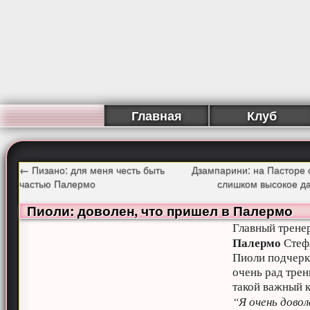
Главная
Клуб
←
Пизано: для меня честь быть
Дзампарини: на Пасторе 
частью Палермо
слишком высокое д
Пиоли: доволен, что пришел в Палермо
Главный трене
Палермо
Стеф
Пиоли подчерк
очень рад тре
такой важный к
“Я очень довол