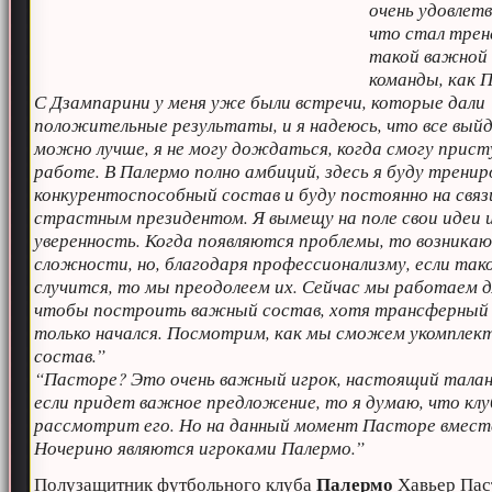
очень удовлетв
что стал трен
такой важной
команды, как 
С Дзампарини у меня уже были встречи, которые дали
положительные результаты, и я надеюсь, что все вый
можно лучше, я не могу дождаться, когда смогу прист
работе. В Палермо полно амбиций, здесь я буду трени
конкурентоспособный состав и буду постоянно на связ
страстным президентом. Я вымещу на поле свои идеи 
уверенность. Когда появляются проблемы, то возника
сложности, но, благодаря профессионализму, если так
случится, то мы преодолеем их. Сейчас мы работаем д
чтобы построить важный состав, хотя трансферный
только начался. Посмотрим, как мы сможем укомплек
состав.”
“Пасторе? Это очень важный игрок, настоящий талан
если придет важное предложение, то я думаю, что клу
рассмотрит его. Но на данный момент Пасторе вмест
Ночерино являются игроками Палермо.”
Палермо
Полузащитник футбольного клуба
Хавьер Пас