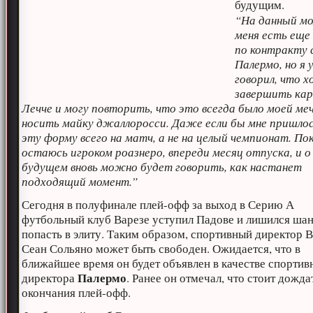
будущим.
“На данный мо
меня есть еще 
по контракту 
Палермо, но я
говорил, что х
завершить кар
Лечче и могу повторить, что это всегда было моей ме
носить майку джаллоросси. Даже если бы мне пришло
эту форму всего на матч, а не на целый чемпионат. По
остаюсь игроком роазнеро, впереди месяц отпуска, и 
будущем вновь можно будет говорить, как настанет
подходящий момент.”
Сегодня в полуфинале плей-офф за выход в Серию А
футбольный клуб Варезе уступил Падове и лишился ша
попасть в элиту. Таким образом, спортивный директор 
Сеан Сольяно может быть свободен. Ожидается, что в
ближайшее время он будет объявлен в качестве спортив
Палермо
директора
. Ранее он отмечал, что стоит дожда
окончания плей-офф.