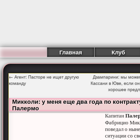
Главная
Клуб
←
Агент: Пасторе не ищет другую
Дзампарини: мы можем
команду
Кассани в Юве, если о
хорошее пред
Микколи: у меня еще два года по контракт
Палермо
Пале
Капитан
Фабрицио Мик
поведал о нын
ситуации со с