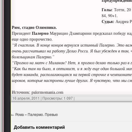
Предупреждени
Голы
: Тотти, 20
84, 90+1.
Судья:
Андреа Р
Рим, стадио Олимпико.
Палермо
Президент
Маурицио Дзампарини предсказал победу над 
еще одно пророчество.
“Я счастлив. В конце концов вернулся истинный Палермо. Это важ
очень рассчитывал на работу Делио Росси. Я был убежден в том,
болельщикам Палермо.”
“Прогноз на матч с Миланом? Нет, я прогноз делаю только раз в го
“Как бы там ни было, я оптимист, и я жду еще один большой ма
будет команда, располагающаяся на первой строчке в чемпионате
игроков, которые настроены лучше других. Я чувствую, что мы с
Источник: palermomania.com
16 апреля, 2011
|
Просмотры: 1 097
|
←
Рома – Палермо. Превью
Добавить комментарий