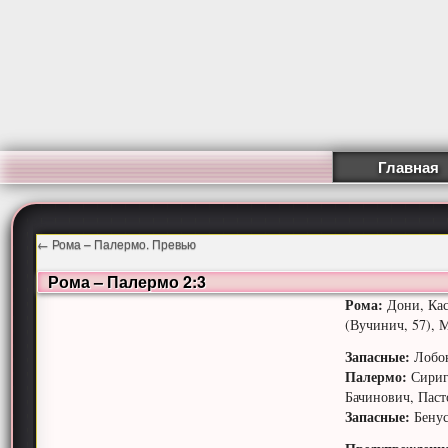
Главная
←
Рома – Палермо. Превью
Рома – Палермо 2:3
Рома:
Дони, Кас
(Вучинич, 57), М
Запасные:
Лобон
Палермо:
Сиригу
Бачинович, Паст
Запасные:
Бенус