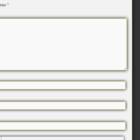
*
чены