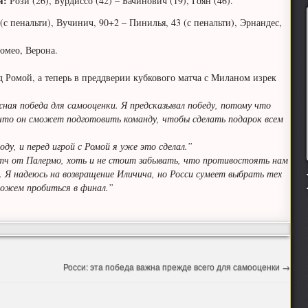
я:
Рози (26), Бурдиссо (42) – Бачинович (19), Гоян (46).
 (с пенальти), Вучинич, 90+2 – Пинилья, 43 (с пенальти), Эрнандес,
омео, Верона.
Ромой, а теперь в преддверии кубкового матча с Миланом изрек
ная победа для самооценки. Я предсказывал победу, потому что
 что он сможет подготовить команду, чтобы сделать подарок всем
ду, и перед игрой с Ромой я уже это сделал.”
тч от Палермо, хоть и не стоит забывать, что противостоять нам
. Я надеюсь на возвращение Иличича, но Росси сумеет выбрать тех
можем пробиться в финал.”
Росси: эта победа важна прежде всего для самооценки
→