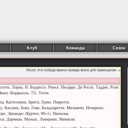
Клуб
Команда
Сезон
Росси: эта победа важна прежде всего для самооценки
→
сетти, Лориа, Н. Бурдиссо, Риисе, Писарро, Де Росси, Таддеи, Рози
енез (Боррьелло, 72), Тотти.
ц, Кастеллини, Бриги, Греко, Перротта.
, Кассани, Бово, Гоян, Бальдзаретти, Мильяччо, Ночерино,
оре, Эрнандес (Куртич, 90+1), Пинилья.
си, Дармиан, Муньос, Ливерани, Микколи.