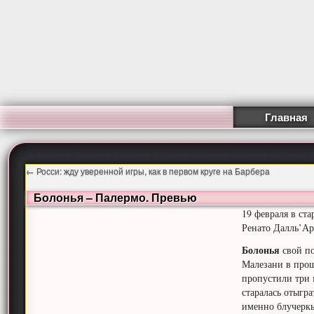
Главная
←
Росси: жду уверенной игры, как в первом круге на Барбера
Болонья – Палермо. Превью
19 февраля в ст
Ренато Далль’Ар
Болонья
свой по
Малезани в прош
пропустили три 
старалась отыгра
именно блучеркь