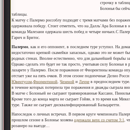
строчку в таблиц
Болонья бы сейч
таблицы.
К матчу с Палермо россоблу подходят с тремя матчами без пораж
одерживала победу. Стоит отметить, что на Далль’Ара Болонья в
команда Малезани одержала шесть побед и четыре ничьих.С Пале
Гарич и Бритос.
Палермо
, как и его оппонент, в последнем туре уступил. На до
недостаточно крепкой скамейки запасных, однако это не может бы
родных стенах. Вполне естественно, что для дальнейшей борьбы з
Однако сделать это будет не так просто, учитывая силу Болоньи в
лазарете у Палермо. После поражения от Фиорентины команда опу
отстает уже на пять очков. В этом сезоне подопечные Делио Росси
Ювентусом
,
Фиорентиной
,
Чезеной
и
Лечче
в предпоследнем туре.
в течение которых потерпела три поражения и дважды сыграла вн
В матче с Болоньей не сыграют травмированные Кассани, Пинилья
Кроме того до конца марта не сыграет Гойян, в то время как Мик
туре. Также не сыграет дисквалифицированный Бальцаретти.
Напоследок о личных встречах. В первом круге чемпионата Пале
прошлом сезоне в Болонье хозяева
одержали верх со счетом 3:1
, ч
розанеро на выезде…