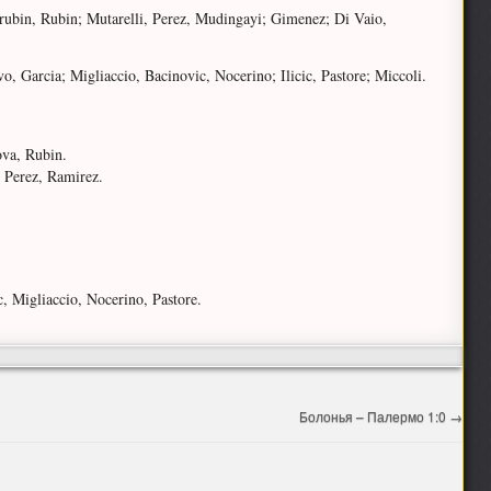
ubin, Rubin; Mutarelli, Perez, Mudingayi; Gimenez; Di Vaio,
, Garcia; Migliaccio, Bacinovic, Nocerino; Ilicic, Pastore; Miccoli.
va, Rubin.
 Perez, Ramirez.
 Migliaccio, Nocerino, Pastore.
Болонья – Палермо 1:0
→