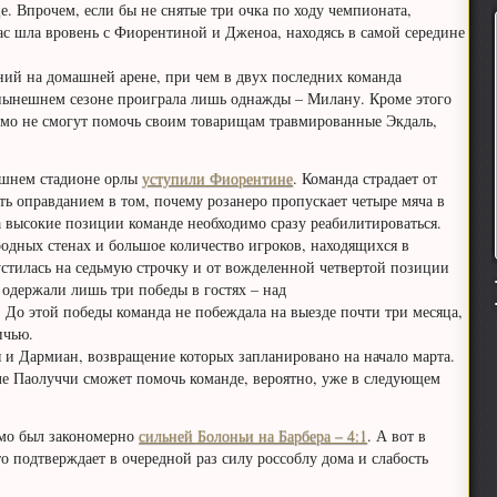
е. Впрочем, если бы не снятые три очка по ходу чемпионата,
ас шла вровень с Фиорентиной и Дженоа, находясь в самой середине
ений на домашней арене, при чем в двух последних команда
 нынешнем сезоне проиграла лишь однажды – Милану. Кроме этого
рмо не смогут помочь своим товарищам травмированные Экдаль,
машнем стадионе орлы
уступили Фиорентине
. Команда страдает от
ть оправданием в том, почему розанеро пропускает четыре мяча в
а высокие позиции команде необходимо сразу реабилитироваться.
 родных стенах и большое количество игроков, находящихся в
стилась на седьмую строчку и от вожделенной четвертой позиции
 одержали лишь три победы в гостях – над
 До этой победы команда не побеждала на выезде почти три месяца,
ичью.
 и Дармиан, возвращение которых запланировано на начало марта.
еле Паолуччи сможет помочь команде, вероятно, уже в следующем
рмо был закономерно
сильней Болоньи на Барбера – 4:1
. А вот в
то подтверждает в очередной раз силу россоблу дома и слабость