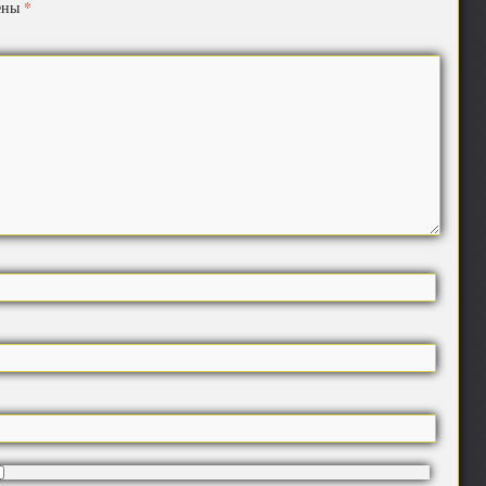
*
чены