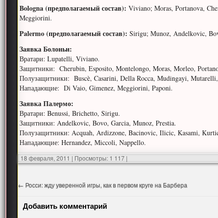
Bologna (предполагаемый состав):
Viviano; Moras, Portanova, Cher
Meggiorini.
Palermo (предполагаемый состав):
Sirigu; Munoz, Andelkovic, Bovo
Заявка Болоньи:
Вратари: Lupatelli, Viviano.
Защитники: Cherubin, Esposito, Montelongo, Moras, Morleo, Portano
Полузащитники: Buscè, Casarini, Della Rocca, Mudingayi, Mutarelli,
Нападающие: Di Vaio, Gimenez, Meggiorini, Paponi.
Заявка Палермо:
Вратари: Benussi, Brichetto, Sirigu.
Защитники: Andelkovic, Bovo, Garcia, Munoz, Prestia.
Полузащитники: Acquah, Ardizzone, Bacinovic, Ilicic, Kasami, Kurtic,
Нападающие: Hernandez, Miccoli, Nappello.
18 февраля, 2011
|
Просмотры: 1 117
|
←
Росси: жду уверенной игры, как в первом круге на Барбера
Добавить комментарий