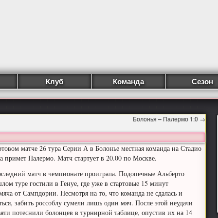
Клуб
Команда
Сезон
Болонья – Палермо 1:0
→
артовом матче 26 тура Серии А в Болонье местная команда на Стадио
а примет Палермо. Матч стартует в 20.00 по Москве.
следний матч в чемпионате проиграла. Подопечные Альберто
лом туре гостили в Генуе, где уже в стартовые 15 минут
мяча от Сампдории. Несмотря на то, что команда не сдалась и
ться, забить россоблу сумели лишь один мяч. После этой неудачи
яти потеснили болонцев в турнирной таблице, опустив их на 14