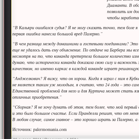
Диаманти. В обо
позволить им до
чтобы заработа
“В Кальяри ошибался судья? Я не могу сказать точно, тем боле я 
первая ошибка нанесла большой вред Палермо.”
“В чем разница между домашними и гостевыми поединками? Это ф
еще не удалось дать ему объяснение. По отдаче на Барбера мы вс
несмотря на то, что команда претерпела большое количество изме
думаю, что исторически команда доказала свою силу и важност
качеством, но именно каркас в каждой команде играет решающую
“Анджелкович? Я вижу, что он хорош. Когда я играл с ним в Кубк
не является таким уж молодым, я считаю, что 24 года – это сам
Единственной проблемой для него и для Куртича может стать язы
отличных приобретения.”
“Сборная? Я не хочу думать об этом, тем более, что мой первый в
и это было большое счастье. Если Пранделли решит, что от меня 
В любом случае, самое главное – это хорошо играть за Палермо, а
Источник: palermomania.com