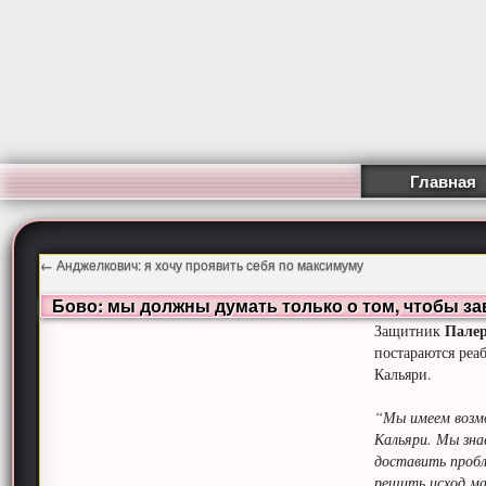
Главная
←
Анджелкович: я хочу проявить себя по максимуму
Бово: мы должны думать только о том, чтобы за
Пале
Защитник
постараются реа
Кальяри.
“Мы имеем возмо
Кальяри. Мы зна
доставить пробл
решить исход ма