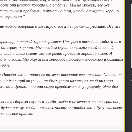
роне они играют хорошо и с отдачей. Мы не можем, все же,
ставить нам проблемы, а думать о том, чтобы отыграть хорошо,
ть три очка.”
не люблю говорить о тех играх, где я не принимал участие. Все же
актор, который характеризовал Палермо в последние годы, и нам
егда играем хорошо. Мы в любом случае довольны своей отдачей,
нений в этом сезоне, мы все равно проводим хороший сезон. Я
ь за эти годы. Мы окружены многообещающей молодежью и большим
 роль.”
е Италии, то он произвел на меня отличное впечатление. Однако он
ы подходящий возраст, чтобы хорошо играть на этой позиции.
к, но я думаю, что они скоро преодолеют эту преграду. Это два
ызов в сборную случился тогда, когда я не верил в это совершенно,
будет пользу, когда я являюсь частью команды, то я буду счастлив.
 остальное придет.”