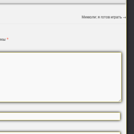
Микколи: я готов играть
→
*
чены