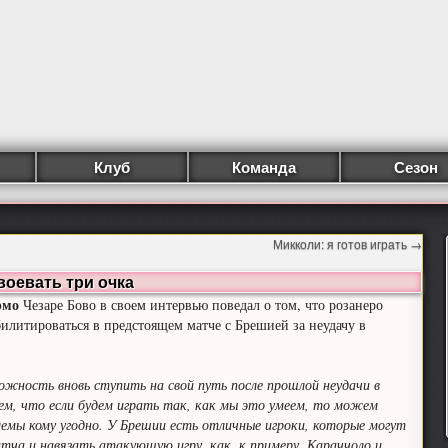
Клуб
Команда
Сезон
Микколи: я готов играть
→
воевать три очка
рмо
Чезаре Бово в своем интервью поведал о том, что розанеро
билитироваться в предстоящем матче с Брешией за неудачу в
жность вновь ступить на свой путь после прошлой неудачи в
ем, что если будем играть так, как мы это умеем, то можем
емы кому угодно. У Брешии есть отличные игроки, которые могут
тча и навязать атакующую игру, как, к примеру, Караччоло и