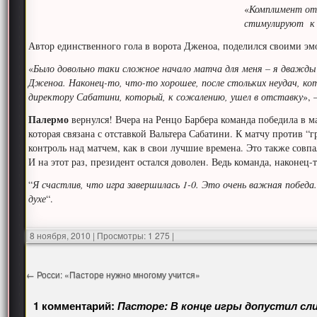
«
Комплимент от
стимулируют к 
Автор единственного гола в ворота Дженоа, поделился своими эм
«
Было довольно таки сложное начало матча для меня – я дважды 
Дженоа. Наконец-то, что-то хорошее, после стольких неудач, к
директору Сабатини, который, к сожалению, ушел в отставку
»,
Палермо
вернулся! Вчера на Ренцо Барбера команда победила в м
которая связана с отставкой Вальтера Сабатини. К матчу против 
контроль над матчем, как в свои лучшие времена. Это также совпа
И на этот раз, президент остался доволен. Ведь команда, наконец
“
Я счастлив, что игра завершилась 1-0. Это очень важная побед
духе
“.
8 ноября, 2010
|
Просмотры: 1 275
|
←
Росси: «Пасторе нужно многому учится»
1 комментарий:
Пасторе: В конце игры допустил с