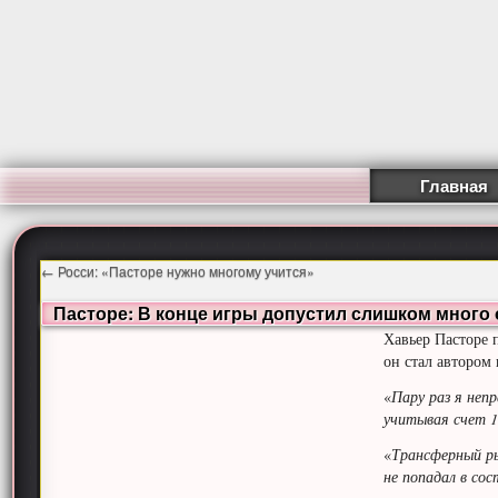
Главная
←
Росси: «Пасторе нужно многому учится»
Пасторе: В конце игры допустил слишком много
Хавьер Пасторе
он стал автором 
«
Пару раз я неп
учитывая счет 1
«
Трансферный ры
не попадал в сос