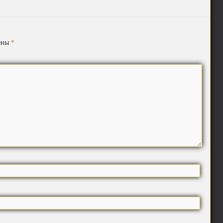
*
чены