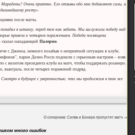
 Марадоны? Очень приятно. Его отзывы обо мне добавляют силы, и
дальнейшему росту
».
оциями после матча.
попадал в штангу, перед тем как забить. Мы заслужили победу над
оторые привели к четырем поражениям. Победа посвящена
Палермо
 – сказал нападающий
.
атче с Дженоа, немного позабыв о неприятной ситуации в клубе,
“грифонов”, парни Делио Росси подошли с серьезным настроем – взяв
ло с визитом президента клуба на матч, чтобы поддержать розанеро.
-то, выиграла, после четырех поражений подряд.
а. Смотрю в будущее с уверенностью, что мы продолжим в том же
О сопернике: Силва и Бонера пропустят матч
→
лишком много ошибок