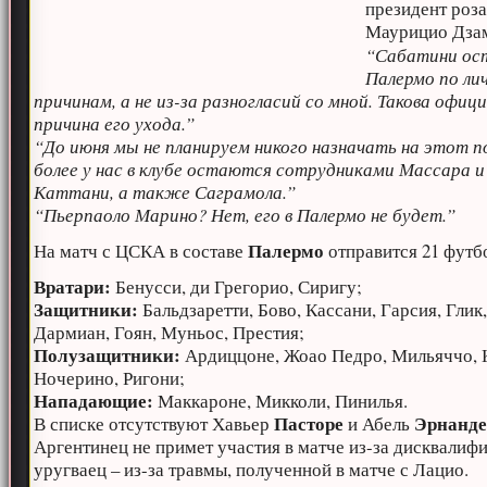
президент роз
Маурицио Дза
“Сабатини ос
Палермо по ли
причинам, а не из-за разногласий со мной. Такова офиц
причина его ухода.”
“До июня мы не планируем никого назначать на этот п
более у нас в клубе остаются сотрудниками Массара и
Каттани, а также Саграмола.”
“Пьерпаоло Марино? Нет, его в Палермо не будет.”
Палермо
На матч с ЦСКА в составе
отправится 21 футб
Вратари:
Бенусси, ди Грегорио, Сиригу;
Защитники:
Бальдзаретти, Бово, Кассани, Гарсия, Глик
Дармиан, Гоян, Муньос, Престия;
Полузащитники:
Ардиццоне, Жоао Педро, Мильяччо, 
Ночерино, Ригони;
Нападающие:
Маккароне, Микколи, Пинилья.
Пасторе
Эрнанде
В списке отсутствуют Хавьер
и Абель
Аргентинец не примет участия в матче из-за дисквалифи
уругваец – из-за травмы, полученной в матче с Лацио.