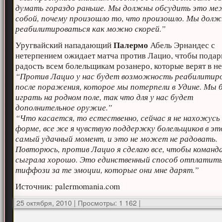
думать гораздо раньше. Мы должны обсудить это м
собой, почему произошло то, что произошло. Мы дол
реабилитироваться как можно скорей.”
Палермо
Уругвайский нападающий
Абель Эрнандес с
нетерпением ожидает матча против Лацио, чтобы подар
радость всем болельщикам розанеро, которые верят в не
“Против Лацио у нас будет возможность реабилитир
после поражения, которое мы потерпели в Удине. Мы 
играть на родном поле, так что для у нас будет
дополнительное оружие.”
“Что касается, то естественно, сейчас я не нахожусь
форме, все же я чувствую поддержку болельщиков в эт
самый удачный момент, и это не может не радовать.
Повторюсь, против Лацио я сделаю все, чтобы команд
сыграла хорошо. Это единственный способ отплатит
тиффози за те эмоции, которые они мне дарят.”
Источник: palermomania.com
25 октября, 2010
|
Просмотры: 1 162
|