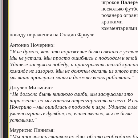
Палер
игроков
несколько футб
розанеро огран
краткими
комментариями
поводу поражения на Стадио Фриули.
Антонио Ночерино:
“Я не думаю, что это поражение было связано с уста
Мы не устали. Мы просто ошиблись с подходом к этой 
Удинезе заслужил победу, и проигрывать такой краси
команде не зазорно. Мы не должны делать из этого тр
мы лишь проиграли матч и должны вновь работать.”
Джулио Мильяччо:
“Не должно быть никакого алиби, мы заслужили это
поражение, но мы готовы отреагировать на него. Я со
Ночерино – мы ошиблись в подходе к игре. Удинезе силе
умеет играть в футбол, но, естественно, мы не были
усталыми.”
Маурисио Пинилья:
“Мы проснулись слишком поздно, об это необходимо б