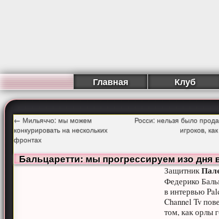
Главная
Клуб
←
Мильяччо: мы можем
Росси: нельзя было прода
конкурировать на нескольких
игроков, ка
фронтах
Бальцаретти: мы прогрессируем изо дня 
Пал
Защитник
Федерико Баль
в интервью Pa
Channel Tv пов
том, как орлы 