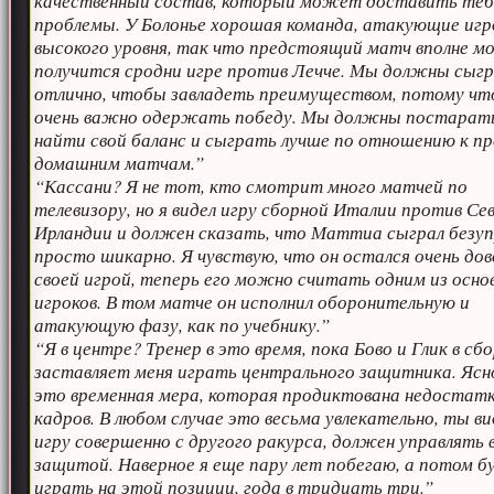
качественный состав, который может доставить теб
проблемы. У Болонье хорошая команда, атакующие игр
высокого уровня, так что предстоящий матч вполне 
получится сродни игре против Лечче. Мы должны сыг
отлично, чтобы завладеть преимуществом, потому чт
очень важно одержать победу. Мы должны постарат
найти свой баланс и сыграть лучше по отношению к 
домашним матчам.”
“Кассани? Я не тот, кто смотрит много матчей по
телевизору, но я видел игру сборной Италии против Се
Ирландии и должен сказать, что Маттиа сыграл безуп
просто шикарно. Я чувствую, что он остался очень дов
своей игрой, теперь его можно считать одним из осно
игроков. В том матче он исполнил оборонительную и
атакующую фазу, как по учебнику.”
“Я в центре? Тренер в это время, пока Бово и Глик в сб
заставляет меня играть центрального защитника. Ясн
это временная мера, которая продиктована недостат
кадров. В любом случае это весьма увлекательно, ты в
игру совершенно с другого ракурса, должен управлять 
защитой. Наверное я еще пару лет побегаю, а потом б
играть на этой позиции, года в тридцать три.”