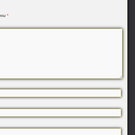
*
чены