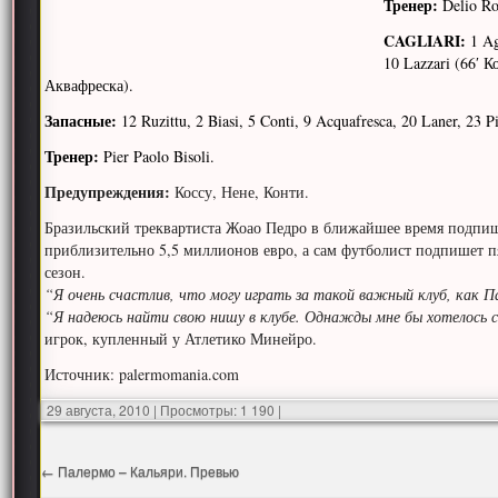
Тренер:
Delio Ro
CAGLIARI:
1 Ag
10 Lazzari (66′ К
Аквафреска).
Запасные:
12 Ruzittu, 2 Biasi, 5 Conti, 9 Acquafresca, 20 Laner, 23 P
Тренер:
Pier Paolo Bisoli.
Предупреждения:
Коссу, Нене, Конти.
Бразильский треквартиста Жоао Педро в ближайшее время подпиш
приблизительно 5,5 миллионов евро, а сам футболист подпишет пя
сезон.
“Я очень счастлив, что могу играть за такой важный клуб, как П
“Я надеюсь найти свою нишу в клубе. Однажды мне бы хотелось с
игрок, купленный у Атлетико Минейро.
Источник: palermomania.com
29 августа, 2010
|
Просмотры: 1 190
|
←
Палермо – Кальяри. Превью