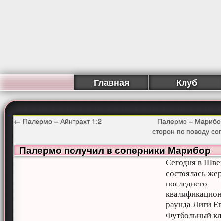
Главная
Клуб
←
Палермо – Айнтрахт 1:2
Палермо – Марибо
сторон по поводу с
Палермо получил в соперники Марибор
Сегодня в Шве
состоялась же
последнего
квалификацио
раунда Лиги Е
Футбольный к