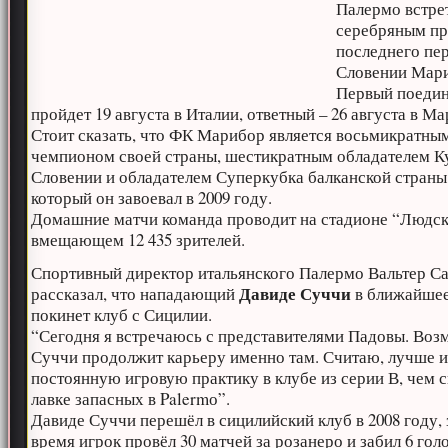
Палермо встре
серебряным п
последнего пе
Словении Мар
Первый поеди
пройдет 19 августа в Италии, ответный – 26 августа в М
Стоит сказать, что ФК Марибор является восьмикратны
чемпионом своей страны, шестикратным обладателем К
Словении и обладателем Суперкубка балканской страны
который он завоевал в 2009 году.
Домашние матчи команда проводит на стадионе “Людск
вмещающем 12 435 зрителей.
Спортивный директор итальянского Палермо Вальтер С
Давиде Суччи
рассказал, что нападающий
в ближайшее
покинет клуб с Сицилии.
“Сегодня я встречаюсь с представителями Падовы. Воз
Суччи продолжит карьеру именно там. Считаю, лучше 
постоянную игровую практику в клубе из серии В, чем с
лавке запасных в Palermо”.
Давиде Суччи перешёл в сицилийский клуб в 2008 году, 
время игрок провёл 30 матчей за розанеро и забил 6 голо