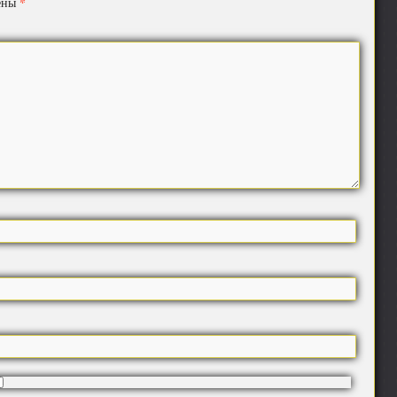
*
чены