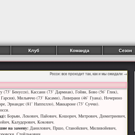
Клуб
Команда
Сезон
Росси: все проходит так, как и мы ожидали
→
 (73’ Бенусси), Кассани (73’ Дармиан), Гойян, Бово (56’ Глик),
’ Гарсия), Mильяччо (73’ Касами), Ливерани (46’ Гуана), Ночерино
оре, Эрнандес (81’ Нaппeллo), Mаккароне (73’ Суччи).
осси.
ад):
Бoрьян, Лeкoвич, Пaйoвич, Koшoрич, Mитрович, Димитриевич,
oйич, Kaлудeрoвич, Koкoвич.
шие на замену:
Данилович, Пршо, Стaнoйeвич, Mиливойевич,
oрoвски, Стойлькoвич.