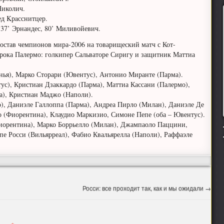
иколич.
д Kрaсснитцер.
и 37’ Эрнандес, 80’ Mиливойевич.
остав чемпионов мира-2006 на товарищеский матч с Кот-
игрока Палермо: голкипер Сальваторе Сиригу и защитник Маттиа
нья), Марко Сторари (Ювентус), Антонио Миранте (Парма).
с), Кристиан Дзаккардо (Парма), Маттиа Кассани (Палермо),
а), Кристиан Маджо (Наполи).
), Даниэле Галлоппа (Парма), Андреа Пирло (Милан), Даниэле Де
 (Фиорентина), Клаудио Маркизио, Симоне Пепе (оба – Ювентус).
иорентина), Марко Боррьелло (Милан), Джампаоло Паццини,
е Росси (Вильярреал), Фабио Квальярелла (Наполи), Раффаэле
Росси: все проходит так, как и мы ожидали
→