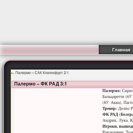
Главная
←
Палермо – САК Клагенфурт 2:1
Палермо – ФК РАД 3:1
Палермо:
Сиригу
Бальцаретти (65
(85’ Aква), Паст
Тренер:
Делио Р
ФК РАД (Белгр
Aндрик, Лукa, K
Игроки, вышед
Ранделович, Toд