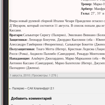
Тренер:
Maркo Н
Арбитр:
Maнфре
Голы:
27’, 33’ 
Вчера новый рулевой сборной Италии Чезаре Пранделии огласил с
Д’Ивуаром, который состоится 11 августа. В список попали два 
Кассани.
Вратари:
Сальваторе Сиригу (Палермо), Эмилиано Вивиано (Боло
Защитники:
Леонардо Бонуччи, Джорджо Кьеллини (оба – Ювенту
Алессандро Гамберини (Фиорентина), Сальваторе Бокетти (Джено
Полузащитники:
Тиаго Мотта (Интер), Кристиан Ледесма (Лацио
Росси (Рома), Анджело Паломбо (Сампдория), Рикардо Монтоливо
Нападающие:
Альберто Джилардино, Марко Маркьонни (оба – Ф
Антонио Кассано (Сампдория), Марио Балотелли (Интер), Джузепп
Палладино (Дженоа).
1 августа, 2010
|
Просмотры: 1 276
|
←
Палермо – САК Клагенфурт 2:1
Добавить комментарий