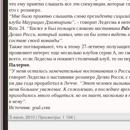
что ему приятно слышать все эти спекуляции, которые 
его с розанеро.
“Мне было приятно слышать слова президента сицили
клуба Маурицио Дзампарини”
, – говорит Ледесма в ин
Rete 24.
“Также я был польщен словами наставника
Pal
Делио Росси, который заявил, что он бы хотел видеть м
составе своей команды”.
Также поговаривают, что к этому 27-летнему полузащи
проявляют интерес еще несколько клубов серии А, но ск
всего, если Ледесма и покинет столичный клуб, то он пе
Палермо
.
“У меня остались замечательные воспоминания о Росс
говорит Ледесма о наставнике розанеро Делио Росси, с
он два года проработал в Лечче.
“Этот человек вызыва
меня большое уважение. К сожалению, в последнее врем
приходилось много общаться, но он знает, насколько я 
к нему”.
Источник: goal.com
5 июня, 2010
|
Просмотры: 1 104
|