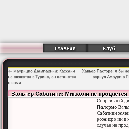
Главная
Клуб
←
Маурицио Дзампарини: Кассани
Хавьер Пасторе: я бы 
не окажется в Турине, он останется
вернул Амаури в 
с нами
Вальтер Сабатини: Микколи не продается
Спортивный ди
Палермо
Валь
Сабатини заяви
розанеро ни в 
случае не про