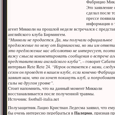
Фабрицио Мик
Это заявление 
сделал после то
прессе появил
информация о 
агент Микколи на прошлой неделе встречался с предста
английского клуба Бирмингем.
“Микколи не продается. Да, мы получали официальное
предложение по нему от Бирмингема, но мы им ответи
это предложение нас абсолютно не интересует, поэто
вижу смысла комментировать сообщения о встрече аг
представителями английского клуба”
, – говорит Сабати
интервью Rete Rete 24.
“Игрок останется с нами, след
сезон он проведет в нашем клубе, если конечно Фабрици
заявит нам, что он хочет покинуть клуб, и попробоват
силы на другом уровне”.
Стоит напомнить, что на данный момент Микколи
восстанавливается после полученной травмы.
Источник: football-italia.net
Полузащитник Лацио Кристиан Ледесма заявил, что ем
Палермо
бы очень интересно перебраться в
, признав пр