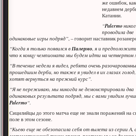
же ошибок, как
недавнем дерб
Катании.
“
Palermo
никог
проводила две
одинаковые игры подряд”
, – говорит наставник розанер
“Когда я только появился в
Палермо
, я и предположить
что к концу чемпионата мы будем идти на четвертом 
“В течение недели я видел, ребята очень разочарованн
прошедшим дерби, но также я увидел в их глазах голод,
хотят вернуться на прежний курс”.
“Я не переживаю, мы никогда не демонстрировали два
одинаковых результата подряд, мы с вами увидим лучш
Palermo
“.
Сицилийцы до этого матча еще не знали поражений на 
поле в этом сезоне.
“Кьево еще не обезопасила себя от вылета из серии А, 
математической точки зрения, поэтому мы не должн