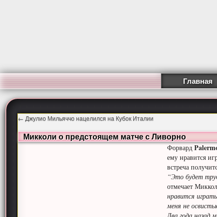
Главная
←
Джулио Мильяччо нацелился на Кубок Италии
Микколи о предстоящем матче с Ливорно
Paler
Форвард
ему нравится иг
встреча получитс
“Это будет труд
отмечает Микко
нравится играть
меня не освист
Два года назад 