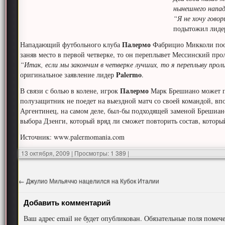
нынешнего напа
“Я не хочу гово
подытожил лид
Палермо
Нападающий футбольного клуба
Фабрицио Микколи пооб
заняв место в первой четверке, то он переплывет Мессинский про
“Итак, если мы закончим в четверке лучших, то я переплыву проли
Palermo
оригинальное заявление лидер
.
Палермо
В связи с болью в колене, игрок
Марк Брешиано может пр
полузащитник не поедет на выездной матч со своей командой, впо
Аргентинец, на самом деле, был-бы подходящей заменой Брешиано
выбора Дзенги, который вряд ли сможет повторить состав, которы
Источник: www.palermomania.com
13 октября, 2009
|
Просмотры: 1 389
|
←
Джулио Мильяччо нацелился на Кубок Италии
Добавить комментарий
Ваш адрес email не будет опубликован.
Обязательные поля поме