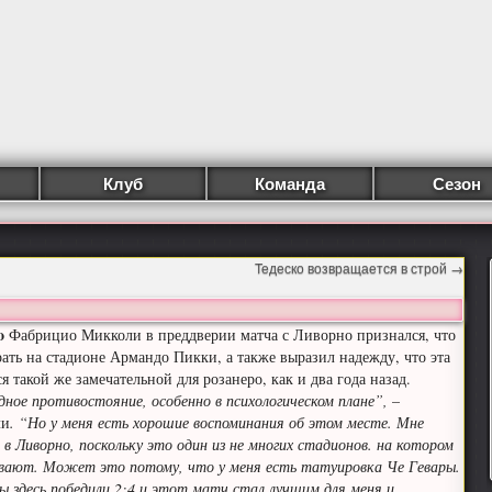
Клуб
Команда
Сезон
Тедеско возвращается в строй
→
mo
Фабрицио Микколи в преддверии матча с Ливорно признался, что
рать на стадионе Армандо Пикки, а также выразил надежду, что эта
я такой же замечательной для розанеро, как и два года назад.
ное противостояние, особенно в психологическом плане”,
–
ли
. “Но у меня есть хорошие воспоминания об этом месте. Мне
 в Ливорно, поскольку это один из не многих стадионов. на котором
ывают. Может это потому, что у меня есть татуировка Че Гевары.
мы здесь победили 2:4 и этот матч стал лучшим для меня и