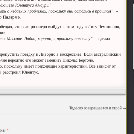
дающего Ювентуса Амаури.”
рить о недавних проблемах, поскольку они остались в прошлом”
, –
Палермо
ер
.
ещал, что если розанеро выйдут в этом году в Лигу Чемпионов,
лив.
в к Мессине. Ладно, хорошо, я проплыву половину”,
– сделал
опустить поездку в Ливорно в воскресенье. Если австралийский
лне вероятно его может заменить Николас Бертоло.
, поскольку имеет подходящие характеристики. Все зависит от
й расстроил Ювентус.
Тедеско возвращается в строй
→
*
чены