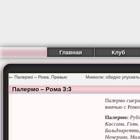
Главная
Клуб
←
Палермо – Рома. Превью
Микколи: обидно упускат
Палермо – Рома 3:3
Палермо сыгра
вничью с Ромо
Палермо:
Руб
Кассани, Гоян,
Бальдзаретти
Ночерино, Мил