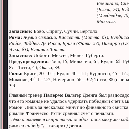
Брешиано, Си
(Блази, 74), Бу
(Мчедлидзе, 76)
Микколи.
Запасные:
Бово, Сиригу, Суччи, Бертоло.
Рома:
Жулио Сержио, Кассетти (Мотта, 61), Бурдиссо
Рийсе, Таддеи, Де Росси, Бриги (Фати, 57), Пизарро (О
Чука, 81), Вучинич, Тотти.
Запасные:
Лобонт, Мексес, Менез, Губерти.
Предупреждения:
Гоян, 15; Мильяччо, 61; Будан, 65; Р
87 – Тотти, 43; Окака, 89.
Голы:
Бриги, 20 – 0:1; Будан, 40 – 1:1; Бурдиссо, 45 – 1:2
Микколи, 45+1 – 2:2; Ночерино, 56 – 3:2; Тотти, 88 (с пена
3:3.
Палермо
Главный тренер
Вальтер Дзенга был раздосадо
что его команде не удалось удержать победный счет в м
Ромой. Лишь за несколько минут до финального свистка
римлян Франческо Тотти сравнял счет с пенальти.
“Это оставляет неприятный осадок, поскольку мы над
уже на победу”
, – говорит Дзенга.